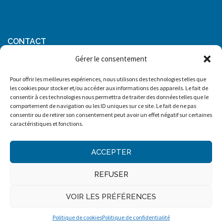
CONTACT
Gérer le consentement
02 47 05 06 07
15 Place Michelet
Pour offrir les meilleures expériences, nous utilisons des technologies telles que
37000 Tours
les cookies pour stocker et/ou accéder aux informations des appareils. Le fait de
consentir à ces technologies nous permettra de traiter des données telles que le
Mentions légales
comportement de navigation ou les ID uniques sur ce site. Le fait de ne pas
consentir ou de retirer son consentement peut avoir un effet négatif sur certaines
caractéristiques et fonctions.
ACCEPTER
Privacy & Cookies: This site uses cookies. By continuing to use this website, you
agree to their use.
REFUSER
To find out more, including how to control cookies, see here:
Politique relative
aux cookies et Mentions légales
Design, photos et contenus Copyright © BL Informatique. Tous droits
VOIR LES PRÉFÉRENCES
réservés.
Mentions légales
Politique de cookies
Politique de confidentialité