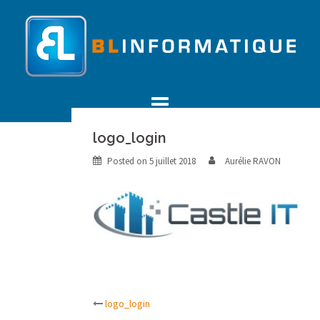
Skip
to
content
logo_login
Posted on
5 juillet 2018
Aurélie RAVON
Post
logo_login