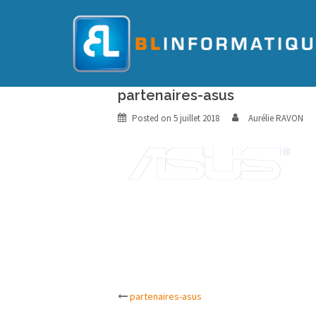
Skip
to
content
partenaires-asus
Posted on
5 juillet 2018
Aurélie RAVON
Post
partenaires-asus